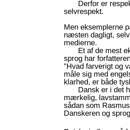
Derfor er respekte
selvrespekt.
Men eksemplerne på
næsten dagligt, selv
medierne.
Et af de mest ekla
sprog har forfattere
”Hvad farverigt og v
måle sig med engels
klarhed, er både tys
Dansk er i det hele
mærkelig, lavstamme
sådan som Rasmus Ra
Danskeren og sproge