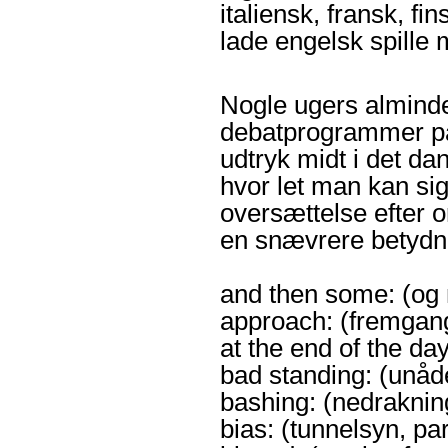
italiensk, fransk, fi
lade engelsk spille 
Nogle ugers alminde
debatprogrammer på 
udtryk midt i det dan
hvor let man kan si
oversættelse efter 
en snævrere betydn
and then some: (og 
approach: (fremgan
at the end of the day:
bad standing: (unåd
bashing: (nedraknin
bias: (tunnelsyn, p