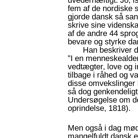
uvederhæftigt. Jo, is
fem af de nordiske 
gjorde dansk så san
skrive sine videnska
af de andre 44 sprog
bevare og styrke d
Han beskriver da
”I en menneskealder 
vedtægter, love og i
tilbage i råhed og 
disse omvekslinger
så dog genkendeligt 
Undersøgelse om det
oprindelse
, 1818).
Men også i dag mød
mangelfuldt dansk e