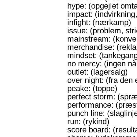
hype: (opgejlet omt
impact: (indvirkning
infight: (nærkamp)
issue: (problem, str
mainstream: (konvent
merchandise: (rekla
mindset: (tankegang,
no mercy: (ingen nå
outlet: (lagersalg)
over night: (fra den
peake: (toppe)
perfect storm: (spr
performance: (præst
punch line: (slaglinj
run: (rykind)
score board: (resulta