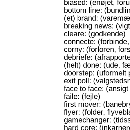
biased: (enøjet, foru
bottom line: (bundlin
(et) brand: (varemær
breaking news: (vigt
cleare: (godkende)
connecte: (forbinde,
corny: (forloren, fors
debriefe: (afrapporte
(helt) done: (ude, f
doorstep: (uformel
exit poll: (valgsted
face to face: (ansigt 
faile: (fejle)
first mover: (banebr
flyer: (folder, flyveb
gamechanger: (tidss
hard core: (inkarner