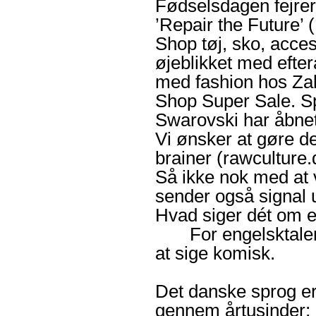
Fødselsdagen fejrer 
’Repair the Future’ (
Shop tøj, sko, acce
øjeblikket med efte
med fashion hos Za
Shop Super Sale. Sp
Swarovski har åbnet 
Vi ønsker at gøre de
brainer (rawculture.
Så ikke nok med at v
sender også signal u
Hvad siger dét om e
For engelsktalende
at sige komisk.
Det danske sprog er
gennem årtusinder; 