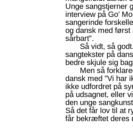
Unge sangstjerner gi
interview på Go’ M
sangerinde forskelle
og dansk med først a
sårbart”.
Så vidt, så godt. Hu
sangtekster på dansk
bedre skjule sig ba
Men så forklarede
dansk med ”Vi har 
ikke udfordret på sy
på udsagnet, eller vi
den unge sangkunste
Så det får lov til at
får bekræftet deres u