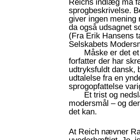
Reichs indlæg må f
sprogbeskrivelse
. B
giver ingen mening 
da også udsagnet s
(Fra Erik Hansens t
Selskabets Modersm
Måske er det et udt
forfatter der har sk
udtryksfuldt dansk
udtalelse fra en yn
sprogopfattelse vari
Et trist og nedslåe
modersmål – og derm
det kan.
At Reich nævner R