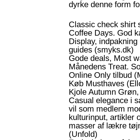
dyrke denne form fo
Classic check shirt 
Coffee Days. God ka
Display, indpakning 
guides (smyks.dk)
Gode deals, Most w
Månedens Treat. So
Online Only tilbud 
Køb Musthaves (Ell
Kjole Autumn Grøn, 
Casual elegance i 
vil som medlem modt
kulturinput, artikle
masser af lækre tøjn
(Unfold)