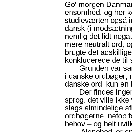
Go’ morgen Danmark
ensomhed
, og her
studieværten også i
dansk (i modsætning
nemlig det lidt nega
mere neutralt ord, 
brugte det adskillig
konkluderede de til s
Grunden var sandsy
i danske ordbøger; 
danske ord, kun en 
Der findes ingen 
sprog, det ville ikk
slags almindelige af
ordbøgerne, netop f
behov – og helt uvilk
'Alenehed'
er en