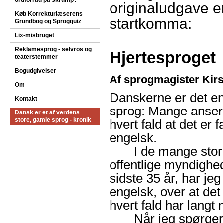
ordforråd på skrump?
originaludgave e
Køb Korrekturlæserens
startkomma:
Grundbog og Sprogquiz
Lix-misbruget
Reklamesprog - selvros og
Hjertesproget
teaterstemmer
Bogudgivelser
Af sprogmagister Kir
Om
Danskerne er det en
Kontakt
sprog: Mange anser 
Dansk er et af verdens
store, gamle sprog - kronik
hvert fald at det er
engelsk.
I de mange store 
offentlige myndighe
sidste 35 år, har je
engelsk, over at det 
hvert fald har langt
Når jeg spørger hvo