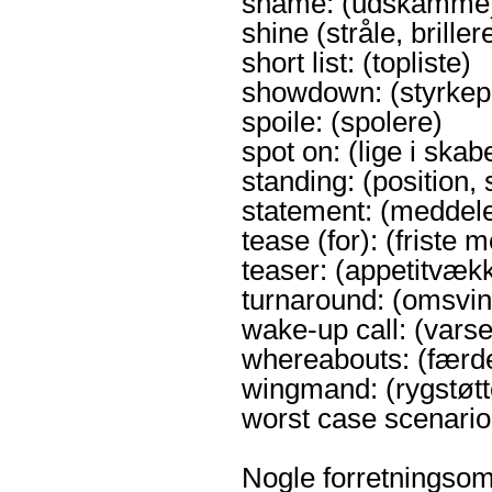
shame: (udskamme
shine (stråle, briller
short list: (topliste)
showdown: (styrkep
spoile: (spolere)
spot on: (lige i skab
standing: (position, s
statement: (meddelel
tease (for): (friste 
teaser: (appetitvæk
turnaround: (omsvin
wake-up call: (vars
whereabouts: (færde
wingmand: (rygstøtt
worst case scenario:
Nogle forretningsom