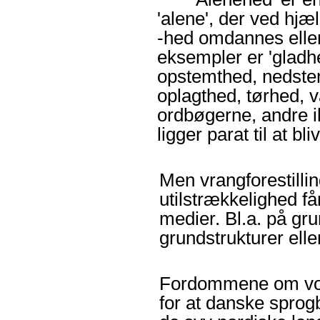
'alene
', der ved hjæ
-hed
omdannes eller 
eksempler er '
gladh
opstemthed, nedste
oplagthed, tørhed,
ordbøgerne, andre i
ligger parat til at bl
Men vrangforestilli
utilstrækkelighed får
medier. Bl.a. på g
grundstrukturer ell
Fordommene om vor
for at danske sprog