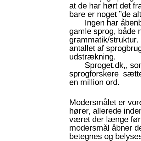
at de har hørt det fr
bare er noget ”de alt
Ingen har åbenbart
gamle sprog, både m
grammatik/struktur. 
antallet af sprogbr
udstrækning.
Sproget.dk,, som 
sprogforskere sætte
en million ord.
Modersmålet er vore
hører, allerede inden
været der længe før 
modersmål åbner de
betegnes og belyse