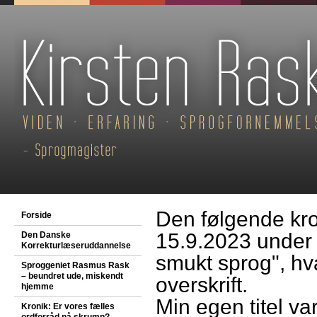
Den følgende kron
Forside
15.9.2023 under t
Den Danske
Korrekturlæseruddannelse
smukt sprog", hva
Sproggeniet Rasmus Rask
– beundret ude, miskendt
overskrift.
hjemme
Min egen titel va
Kronik: Er vores fælles