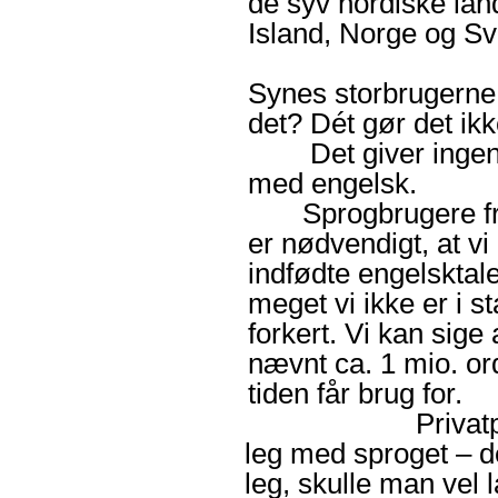
de syv nordiske la
Island, Norge og Sve
Synes storbrugerne a
det? Dét gør det ikk
Det giver ingen re
med engelsk.
Sprogbrugere fra d
er nødvendigt, at vi
indfødte engelsktal
meget vi ikke er i st
forkert. Vi kan sige
nævnt ca. 1 mio. ord
tiden får brug for.
Privatpersoner h
leg med sproget – de
leg, skulle man vel 