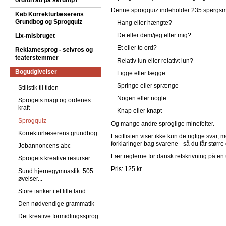
ordforråd på skrump?
Denne sprogquiz indeholder 235 spørgsmå
Køb Korrekturlæserens
Grundbog og Sprogquiz
Hang eller hængte?
De eller dem/jeg eller mig?
Lix-misbruget
Et eller to ord?
Reklamesprog - selvros og
teaterstemmer
Relativ lun eller relativt lun?
Bogudgivelser
Ligge eller lægge
Springe eller sprænge
Stilistik til tiden
Nogen eller nogle
Sprogets magi og ordenes
kraft
Knap eller knapt
Sprogquiz
Og mange andre sproglige minefelter.
Korrekturlæserens grundbog
Facitlisten viser ikke kun de rigtige svar,
forklaringer bag svarene - så du får større
Jobannoncens abc
Lær reglerne for dansk retskrivning på 
Sprogets kreative resurser
Pris: 125 kr.
Sund hjernegymnastik: 505
øvelser...
Store tanker i et lille land
Den nødvendige grammatik
Det kreative formidlingssprog